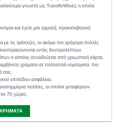
αλαιότερα γνωστή ως TransferWise), η οποία
οτιμία και έχετε μια χαμηλή, προκαταβολική
α με τις τράπεζες, κι ακόμα πιο γρήγορα πολλές
ιεκπεραιώνονται εντός δευτερολέπτων.
των ο οποίος συνοδεύεται από χρεωστική κάρτα,
 λαμβάνετε χρήματα σε πολλαπλά νομίσματα, πιο
ά σας.
ζικού επιπέδου ασφάλεια.
εκατομμύρια πελάτες, οι οποίοι μεταφέρουν
 σε 70 χώρες.
 ΧΡΉΜΑΤΑ