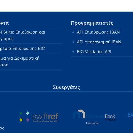
όντα
Προγραμματιστές
N Suite: Επικύρωση και
API Επικύρωσης IBAN
γισμός
API Υπολογισμού IBAN
ρεσία Επικύρωσης BIC
BIC Validation API
ημα για Δοκιμαστική
βαση
Συνεργάτες
έας