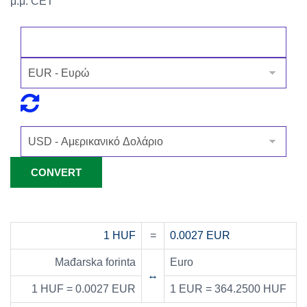
μ.μ. CET
1 HUF
=
0.0027 EUR
Mađarska forinta
Euro
↔
1 HUF = 0.0027 EUR
1 EUR = 364.2500 HUF