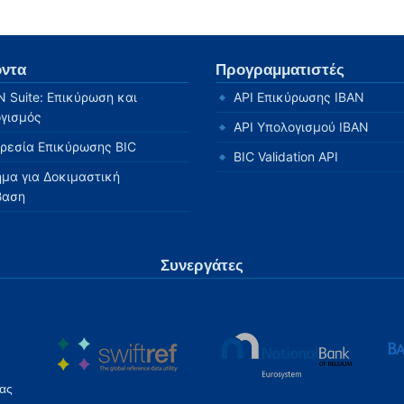
όντα
Προγραμματιστές
N Suite: Επικύρωση και
API Επικύρωσης IBAN
γισμός
API Υπολογισμού IBAN
ρεσία Επικύρωσης BIC
BIC Validation API
ημα για Δοκιμαστική
βαση
Συνεργάτες
έας