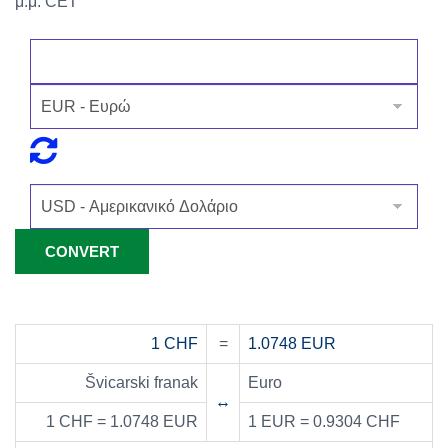
μ.μ. CET
1 CHF
=
1.0748 EUR
Švicarski franak
Euro
↔
1 CHF = 1.0748 EUR
1 EUR = 0.9304 CHF